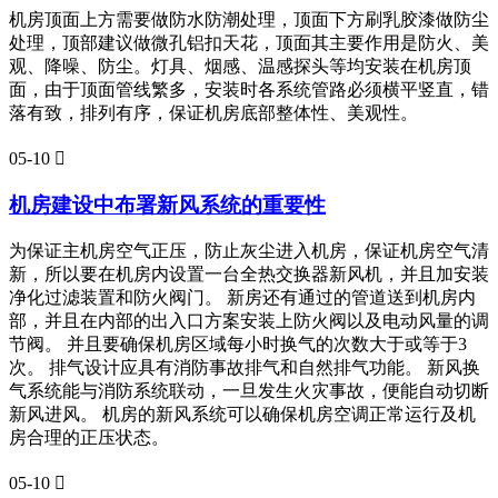
机房顶面上方需要做防水防潮处理，顶面下方刷乳胶漆做防尘
处理，顶部建议做微孔铝扣天花，顶面其主要作用是防火、美
观、降噪、防尘。灯具、烟感、温感探头等均安装在机房顶
面，由于顶面管线繁多，安装时各系统管路必须横平竖直，错
落有致，排列有序，保证机房底部整体性、美观性。
05-10

机房建设中布署新风系统的重要性
为保证主机房空气正压，防止灰尘进入机房，保证机房空气清
新，所以要在机房内设置一台全热交换器新风机，并且加安装
净化过滤装置和防火阀门。 新房还有通过的管道送到机房内
部，并且在内部的出入口方案安装上防火阀以及电动风量的调
节阀。 并且要确保机房区域每小时换气的次数大于或等于3
次。 排气设计应具有消防事故排气和自然排气功能。 新风换
气系统能与消防系统联动，一旦发生火灾事故，便能自动切断
新风进风。 机房的新风系统可以确保机房空调正常运行及机
房合理的正压状态。
05-10
